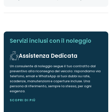
 partire da
249,00
ANTICIPO
Servizi inclusi con il noleggio
CHILOMETRI INCLUSI
Assistenza Dedicata
DURATA
Un consulente di noleggio segue il tuo contratto dal
PNEUMATICI AGGIUNTIVI
preventivo alla riconsegna del veicolo: rispondiamo via
telefono, email e WhatsApp ai tuoi dubbi su rate,
scadenze, manutenzioni e coperture incluse. Una
VEICOLO SOSTITUTIVO
persona di riferimento, sempre la stessa, per ogni
esigenza.
SCOPRI DI PIÙ