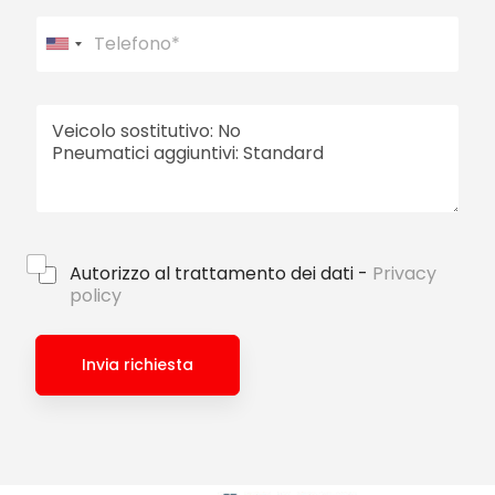
U
n
i
t
e
d
S
t
a
t
Autorizzo al trattamento dei dati -
Privacy
e
policy
s
+
Invia richiesta
1