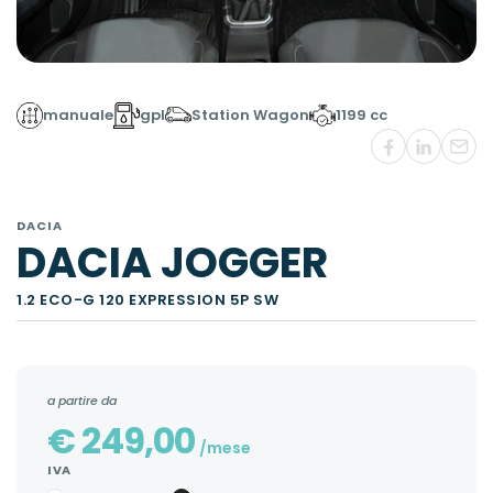
manuale
gpl
Station Wagon
1199 cc
DACIA
DACIA JOGGER
1.2 ECO-G 120 EXPRESSION 5P SW
a partire da
€
249,00
/mese
IVA