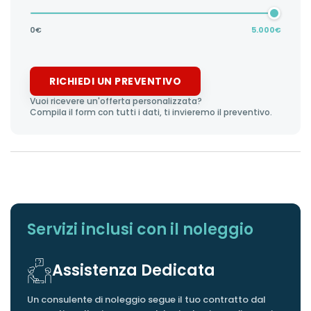
0€
5.000€
RICHIEDI UN PREVENTIVO
Vuoi ricevere un'offerta personalizzata?
Compila il form con tutti i dati, ti invieremo il preventivo.
 partire da
375,00
ANTICIPO
Servizi inclusi con il noleggio
CHILOMETRI INCLUSI
Assistenza Dedicata
DURATA
Un consulente di noleggio segue il tuo contratto dal
PNEUMATICI AGGIUNTIVI