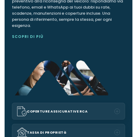
preventivo alla riconsegna del veicolo: rispondiamo via
telefono, email e WhatsApp ai tuoi dubbi su rate,
scadenze, manutenzioni e coperture incluse. Una
VEICOLO SOSTITUTIVO
persona di riferimento, sempre la stessa, per ogni
esigenza.
SCOPRI DI PIÙ
COPERTURE ASSICURATIVE RCA
TASSA DI PROPRIETà