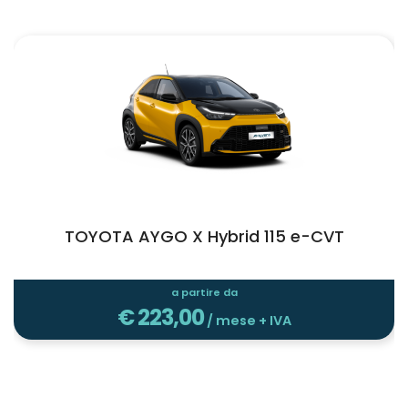
TOYOTA AYGO X Hybrid 115 e-CVT
a partire da
€
223,00
/ mese + IVA